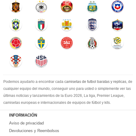
Podemos ayudarlo a encontrar cada
camisetas de futbol baratas y replicas
, de
cualquier equipo del mundo, conseguir uno para usted o simplemente ver las
últimas noticias y lanzamientos de la Euro 2026, La liga, Premier League,
camisetas europeas e internacionales de equipos de fútbol y kits.
Compre
camisetas de futbol baratas
en la tienda deportiva más grande de
INFORMACIÓN
Europa. ¡Grandes ofertas en todas las camisetas del club de fútbol, ​​kits
Aviso de privacidad
europeos e internacionales, todo a los precios más bajos!
Compre nuestra gran selección de
Devoluciones y Reembolsos
camisetas de futbol tailandia
, ​​Pantalones,