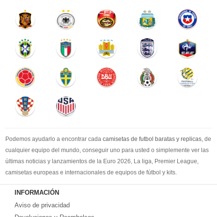
Podemos ayudarlo a encontrar cada
camisetas de futbol baratas y replicas
, de
cualquier equipo del mundo, conseguir uno para usted o simplemente ver las
últimas noticias y lanzamientos de la Euro 2026, La liga, Premier League,
camisetas europeas e internacionales de equipos de fútbol y kits.
Compre
camisetas de futbol baratas
en la tienda deportiva más grande de
INFORMACIÓN
Europa. ¡Grandes ofertas en todas las camisetas del club de fútbol, ​​kits
Aviso de privacidad
europeos e internacionales, todo a los precios más bajos!
Compre nuestra gran selección de
camisetas de futbol tailandia
, ​​Pantalones,