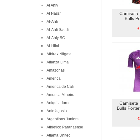
Al Ahly
Camiseta 
Al Nassr
Bulls P
Al-Ahli
€
Al-Ahli Saudi
Al-Ahly SC
Al-Hilal
Albirex Niigata
Alianza Lima
Amazonas
America
America de Cali
America Mineiro
Aniquiladores
Camiseta 
Bulls Porte
Antofagasta
€
Argentinos Juniors
Athletico Paranaense
Atlanta United