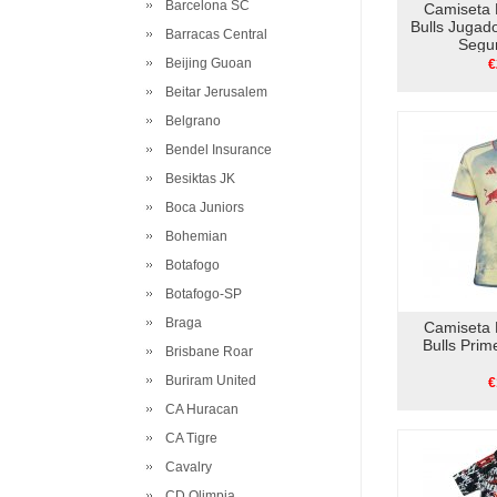
Barcelona SC
Camiseta 
Bulls Jugad
Barracas Central
Segu
Beijing Guoan
€
Beitar Jerusalem
Belgrano
Bendel Insurance
Besiktas JK
Boca Juniors
Bohemian
Botafogo
Botafogo-SP
Braga
Camiseta 
Bulls Pri
Brisbane Roar
Buriram United
€
CA Huracan
CA Tigre
Cavalry
CD Olimpia