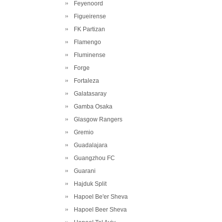
Feyenoord
Figueirense
FK Partizan
Flamengo
Fluminense
Forge
Fortaleza
Galatasaray
Gamba Osaka
Glasgow Rangers
Gremio
Guadalajara
Guangzhou FC
Guarani
Hajduk Split
Hapoel Be'er Sheva
Hapoel Beer Sheva