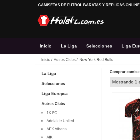
CAMISETAS DE FUTBOL BARATAS Y REPLICAS ONLINE
Inicio
La Liga
Selecciones
Liga Eu
Inicio
/
Autres Clubs
/ New York Red Bulls
Comprar camiset
La Liga
Mostrando
1
Selecciones
Liga Europea
Autres Clubs
1K FC
Adelaide United
AEK Athens
AIK