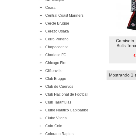
Ceara
Central Coast Mariners
Cercle Brugge
Cerezo Osaka
Cerro Porteno
Camiseta 
Bulls Ter
Chapecoense
Charlotte FC
€
Chicago Fire
Cliftonville
Mostrando
1
Club Brugge
Club de Cuervos
Club Nacional de Football
Club Tarantulas
Clube Nautico Capibaribe
Clube Vitoria
Colo-Colo
Colorado Rapids