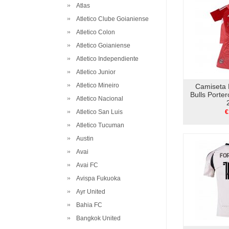
Atlas
Atletico Clube Goianiense
Atletico Colon
Atletico Goianiense
Atletico Independiente
Atletico Junior
Atletico Mineiro
Camiseta 
Bulls Porte
Atletico Nacional
Atletico San Luis
€
Atletico Tucuman
Austin
Avai
Avai FC
Avispa Fukuoka
Ayr United
Bahia FC
Bangkok United