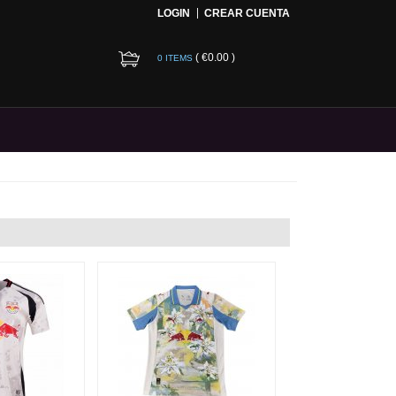
LOGIN
CREAR CUENTA
(
€0.00
)
0 ITEMS