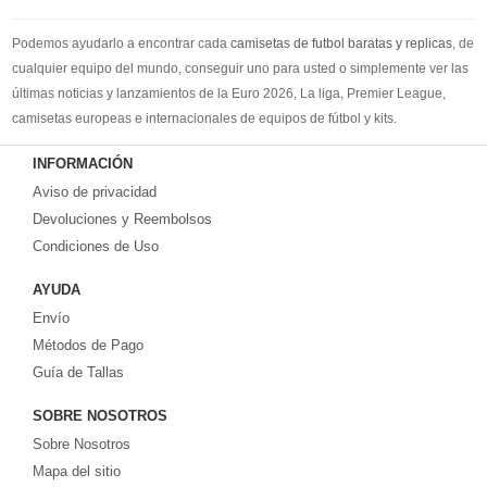
Podemos ayudarlo a encontrar cada
camisetas de futbol baratas y replicas
, de
cualquier equipo del mundo, conseguir uno para usted o simplemente ver las
últimas noticias y lanzamientos de la Euro 2026, La liga, Premier League,
camisetas europeas e internacionales de equipos de fútbol y kits.
Compre
camisetas de futbol baratas
en la tienda deportiva más grande de
INFORMACIÓN
Europa. ¡Grandes ofertas en todas las camisetas del club de fútbol, ​​kits
Aviso de privacidad
europeos e internacionales, todo a los precios más bajos!
Compre nuestra gran selección de
Devoluciones y Reembolsos
camisetas de futbol tailandia
, ​​Pantalones,
equipaciones, camisetas y un portero a partir de €17.6. Diseños de fútbol
Condiciones de Uso
únicos. Envío rápido y envío gratuito en pedidos superiores a €99.
AYUDA
Envío
Métodos de Pago
Guía de Tallas
SOBRE NOSOTROS
Sobre Nosotros
Mapa del sitio