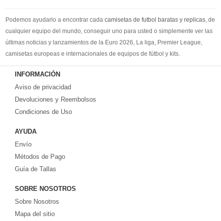
Podemos ayudarlo a encontrar cada
camisetas de futbol baratas y replicas
, de
cualquier equipo del mundo, conseguir uno para usted o simplemente ver las
últimas noticias y lanzamientos de la Euro 2026, La liga, Premier League,
camisetas europeas e internacionales de equipos de fútbol y kits.
Compre
camisetas de futbol baratas
en la tienda deportiva más grande de
INFORMACIÓN
Europa. ¡Grandes ofertas en todas las camisetas del club de fútbol, ​​kits
Aviso de privacidad
europeos e internacionales, todo a los precios más bajos!
Compre nuestra gran selección de
Devoluciones y Reembolsos
camisetas de futbol tailandia
, ​​Pantalones,
equipaciones, camisetas y un portero a partir de €17.6. Diseños de fútbol
Condiciones de Uso
únicos. Envío rápido y envío gratuito en pedidos superiores a €99.
AYUDA
Envío
Métodos de Pago
Guía de Tallas
SOBRE NOSOTROS
Sobre Nosotros
Mapa del sitio