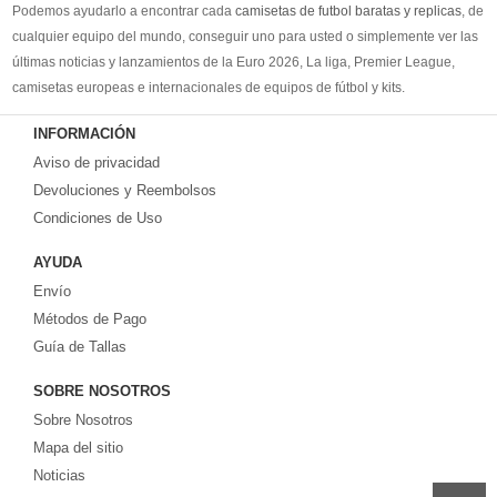
Podemos ayudarlo a encontrar cada
camisetas de futbol baratas y replicas
, de
cualquier equipo del mundo, conseguir uno para usted o simplemente ver las
últimas noticias y lanzamientos de la Euro 2026, La liga, Premier League,
camisetas europeas e internacionales de equipos de fútbol y kits.
Compre
camisetas de futbol baratas
en la tienda deportiva más grande de
INFORMACIÓN
Europa. ¡Grandes ofertas en todas las camisetas del club de fútbol, ​​kits
Aviso de privacidad
europeos e internacionales, todo a los precios más bajos!
Compre nuestra gran selección de
Devoluciones y Reembolsos
camisetas de futbol tailandia
, ​​Pantalones,
equipaciones, camisetas y un portero a partir de €17.6. Diseños de fútbol
Condiciones de Uso
únicos. Envío rápido y envío gratuito en pedidos superiores a €99.
AYUDA
Envío
Métodos de Pago
Guía de Tallas
SOBRE NOSOTROS
Sobre Nosotros
Mapa del sitio
Noticias