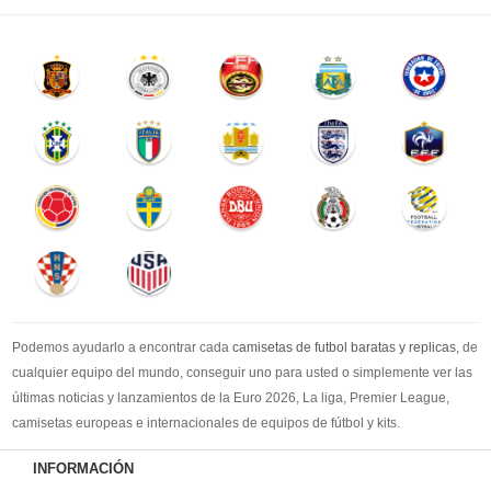
Podemos ayudarlo a encontrar cada
camisetas de futbol baratas y replicas
, de
cualquier equipo del mundo, conseguir uno para usted o simplemente ver las
últimas noticias y lanzamientos de la Euro 2026, La liga, Premier League,
camisetas europeas e internacionales de equipos de fútbol y kits.
Compre
camisetas de futbol baratas
en la tienda deportiva más grande de
INFORMACIÓN
Europa. ¡Grandes ofertas en todas las camisetas del club de fútbol, ​​kits