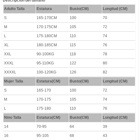
Descripción del tamaño
Adulto Talla
Estatura
Busto(CM)
Longitud (CM)
S
165-170CM
100
70
M
170-175CM
105
72
L
175-180CM
110
74
XL
180-185CM
115
76
XXL
90-100KG
118
78
XXXL
95-110KG
122
80
XXXXL
100-120KG
126
82
Mujer Talla
Estatura(CM)
Busto(CM)
Longitud (CM)
S
165-170
100
72
M
170-175
105
74
L
175-180
110
76
Nino Talla
Estatura(CM)
Busto(CM)
Longitud (CM)
14
70-95
64
39
16
95-105
68
43