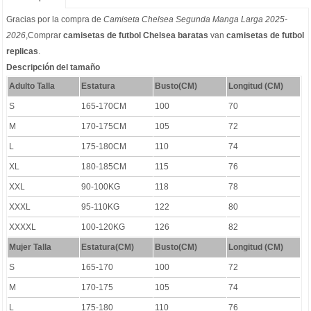
Gracias por la compra de
Camiseta Chelsea Segunda Manga Larga 2025-
2026
,Comprar
camisetas de futbol Chelsea baratas
van
camisetas de futbol
replicas
.
Descripción del tamaño
Adulto Talla
Estatura
Busto(CM)
Longitud (CM)
S
165-170CM
100
70
M
170-175CM
105
72
L
175-180CM
110
74
XL
180-185CM
115
76
XXL
90-100KG
118
78
XXXL
95-110KG
122
80
XXXXL
100-120KG
126
82
Mujer Talla
Estatura(CM)
Busto(CM)
Longitud (CM)
S
165-170
100
72
M
170-175
105
74
L
175-180
110
76