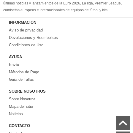
últimas noticias y lanzamientos de la Euro 2026, La liga, Premier League,
camisetas europeas e internacionales de equipos de fútbol y kits.
Compre
camisetas de futbol baratas
en la tienda deportiva más grande de
INFORMACIÓN
Europa. ¡Grandes ofertas en todas las camisetas del club de fútbol, ​​kits
Aviso de privacidad
europeos e internacionales, todo a los precios más bajos!
Compre nuestra gran selección de
Devoluciones y Reembolsos
camisetas de futbol tailandia
, ​​Pantalones,
equipaciones, camisetas y un portero a partir de €17.6. Diseños de fútbol
Condiciones de Uso
únicos. Envío rápido y envío gratuito en pedidos superiores a €99.
AYUDA
Envío
Métodos de Pago
Guía de Tallas
SOBRE NOSOTROS
Sobre Nosotros
Mapa del sitio
Noticias
CONTACTO