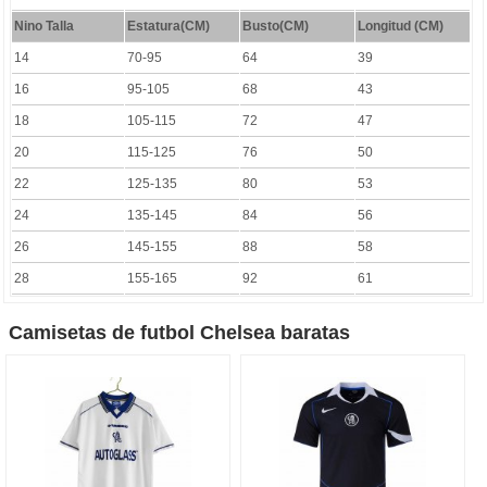
Nino Talla
Estatura(CM)
Busto(CM)
Longitud (CM)
14
70-95
64
39
16
95-105
68
43
18
105-115
72
47
20
115-125
76
50
22
125-135
80
53
24
135-145
84
56
26
145-155
88
58
28
155-165
92
61
Camisetas de futbol Chelsea baratas